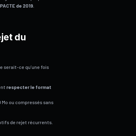
i PACTE de 2019
.
jet du
e serait-ce qu’une fois
ent
respecter le format
10 Mo ou compressés sans
ifs de rejet récurrents.