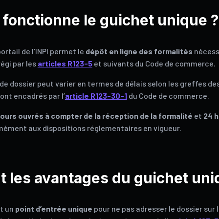
onctionne le guichet unique ?
ortail de l’INPI permet le
dépôt en ligne des formalités
nécess
égi par les
articles R123-5
et suivants du Code de commerce.
de dossier peut varier en termes de délais selon les greffes d
sont encadrés par l’
article R123-30-1
du Code de commerce.
jours ouvrés à compter de la réception de la formalité
et
24 h
mément aux dispositions réglementaires en vigueur.
t les avantages du guichet uni
t un
point d’entrée unique
pour ne pas adresser le dossier sur