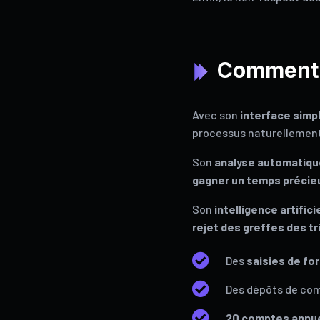
Comment a
Avec son
interface simpl
processus naturellemen
Son
analyse automatiq
gagner un temps précie
Son
intelligence artifici
rejet des greffes des 

Des
saisies de fo

Des dépôts de co

20 comptes annu