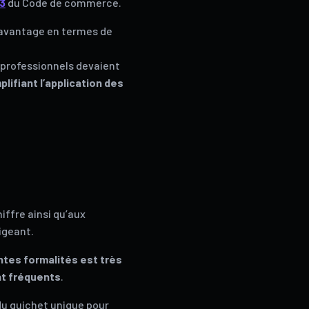
33
du Code de commerce.
n avantage en termes de
 professionnels devaient
plifiant l’application des
iffre ainsi qu’aux
igeant.
ntes formalités est très
nt fréquents
.
 du guichet unique pour