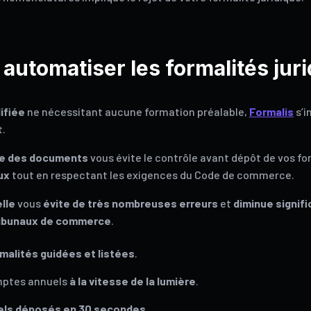
utomatiser les formalités juri
ifiée
ne nécessitant aucune formation préalable,
Formalis
s’i
t.
ue des documents
vous évite le contrôle avant dépôt de vos fo
ux
tout en respectant les exigences du Code de commerce.
elle
vous
évite de très nombreuses erreurs
et
diminue signifi
tribunaux de commerce
.
rmalités guidées et listées
.
mptes annuels
à la vitesse de la lumière
.
els déposés en 30 secondes
.