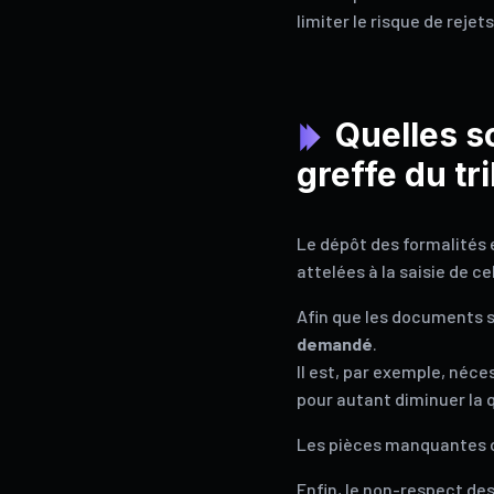
limiter le risque de rejet
Quelles s
greffe du t
Le dépôt des formalités
attelées à la saisie de ce
Afin que les documents s
demandé
.
Il est, par exemple, né
pour autant diminuer la qu
Les pièces manquantes ou
Enfin, le non-respect des