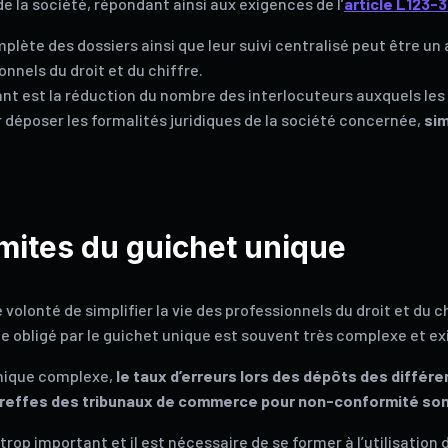
de la société, répondant ainsi aux exigences de l’
article L123-
plète des dossiers ainsi que leur suivi centralisé peut être u
onnels du droit et du chiffre.
ant est la réduction du nombre des interlocuteurs auxquels les
r déposer les formalités juridiques de la société concernée,
sim
imites du guichet unique
olonté de simplifier la vie des professionnels du droit et du ch
e obligé par le guichet unique est souvent très complexe et ex
nique complexe,
le taux d’erreurs lors des dépôts des différe
 greffes des tribunaux de commerce pour non-conformité so
trop important et il est nécessaire de se former à l’utilisation