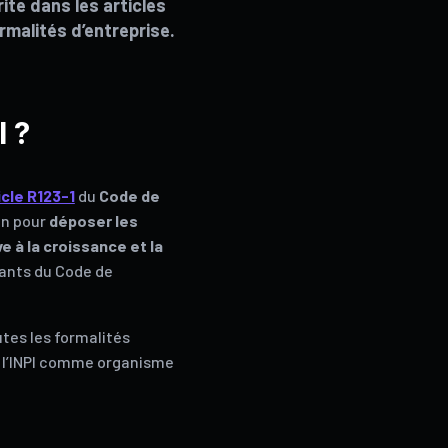
rite dans les articles
malités d’entreprise.
I ?
icle R123-1
du
Code de
ion pour
déposer les
ve à la croissance et la
ants du Code de
utes les formalités
t l’INPI comme organisme