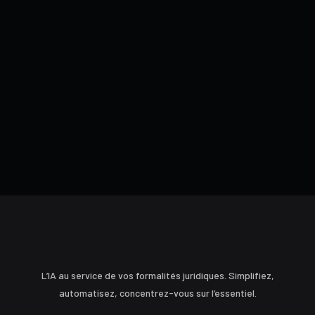
En cochant cette case, je certifie avoir lu et accepté les Conditions
Générales de Vente de FORMALIS et les Conditions Générales
d'Utilisation du service FORMALIS *
=
Envoyer
6 + 12
L’IA au service de vos formalités juridiques. Simplifiez,
automatisez, concentrez-vous sur l’essentiel.