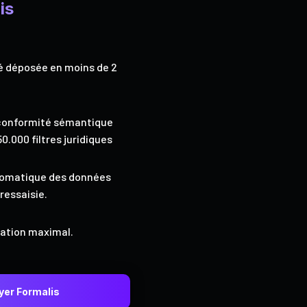
is
é déposée en moins de 2
conformité sémantique
50.000 filtres juridiques
tomatique des données
ressaisie.
dation maximal.
yer Formalis