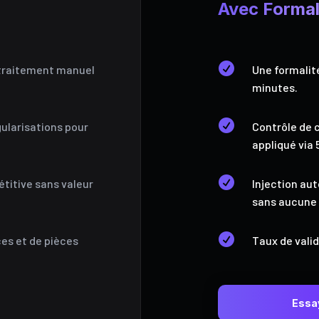
Avec Formal

 traitement manuel
Une formalit
minutes.

gularisations pour
Contrôle de 
appliqué via 

étitive sans valeur
Injection au
sans aucune 

es et de pièces
Taux de vali
Essa