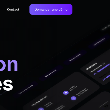
Contact
Demander une démo
on
és