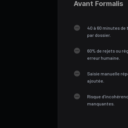
Avant Formalis

40 à 60 minutes de
par dossier.

60% de rejets ou ré
erreur humaine.

Saisie manuelle rép
ajoutée.

Risque d’incohérenc
manquantes.