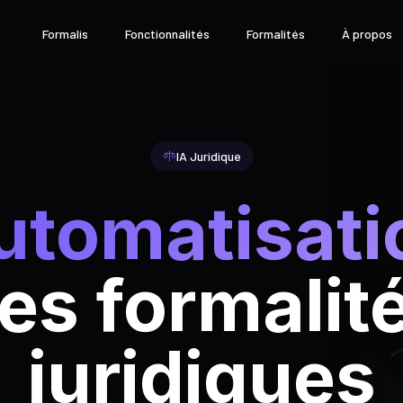
Formalis
Fonctionnalités
Formalités
À propos
IA Juridique
utomatisati
es formalit
juridiques